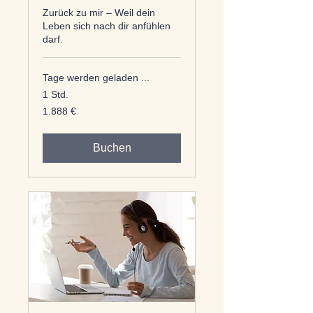
Zurück zu mir – Weil dein
Leben sich nach dir anfühlen
darf.
Tage werden geladen ...
1 Std.
1.888
1.888 €
Euro
Buchen